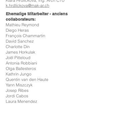
Klára Hrdličková, Ing. Arch CTU
k.hrdlickova@mak-ar.ch
Ehemalige Mitarbeiter - anciens
collaborateurs:
Mathieu Reymond
Diego Heras
François Chammartin
David Sanchez
Charlotte Din
James Horkulak
Joël Pitteloud
Antonia Robbiani
Olga Ballesteros
Kathrin Jungo
Quentin van den Haute
Yann Miszczyk
Josep Ribes
Jordi Cabos
Laura Menendez
Elina Leuba
Tobias Priermeier
Alexane Varone
Thierry Werlen
Achille Pidoux