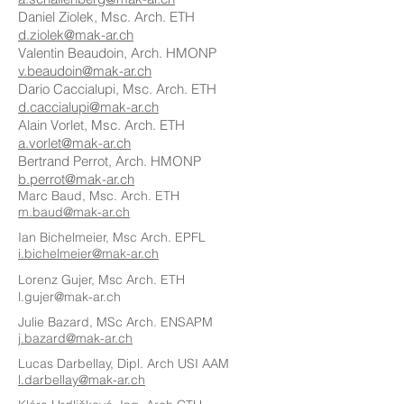
Morges
Daniel Ziolek, Msc. Arch. ETH
d.ziolek@mak-ar.ch
Valentin Beaudoin, Arch. HMONP
v.beaudoin@mak-ar.ch
Dario Caccialupi, Msc. Arch. ETH
d.caccialupi@mak-ar.ch
Alain Vorlet, Msc. Arch. ETH
a.vorlet@mak-ar.ch
Bertrand Perrot, Arch. HMONP
b.perrot@mak-ar.ch
Marc Baud, Msc.
Arch. ETH
m.baud@mak-ar.ch
Ian Bichelmeier, Msc
Arch. EPFL
i.bichelmeier@mak-ar.ch
Lorenz Gujer, Msc Arch. ETH
l.gujer@mak-ar.ch
Julie Bazard, MSc Arch. ENSAPM
j.bazard@mak-ar.ch
Lucas Darbellay, Dipl. Arch USI AAM
l.darbellay@mak-ar.ch